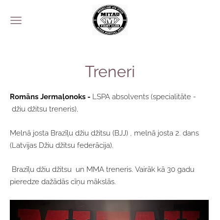
Treneri
Romāns Jermaļonoks -
LSPA absolvents (specialitāte -
džiu džitsu treneris),
Melnā josta Brazīļu džiu džitsu (BJJ) , melnā josta 2. dans
(Latvijas Džiu džitsu federācija).
Brazīļu džiu džitsu un MMA treneris.
Vairāk kā 30 gadu
pieredze dažādās cīņu mākslās.