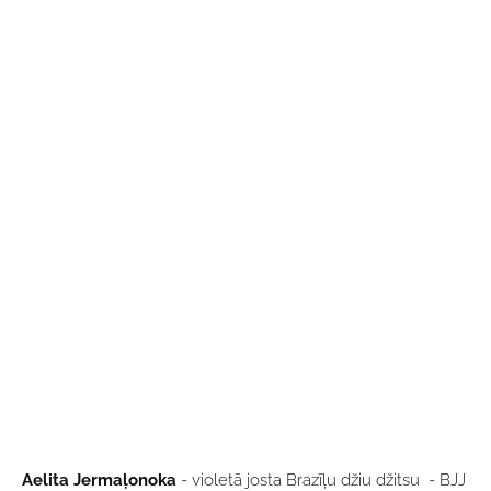
Aelita Jermaļonoka
- violetā josta Brazīļu džiu džitsu - BJJ